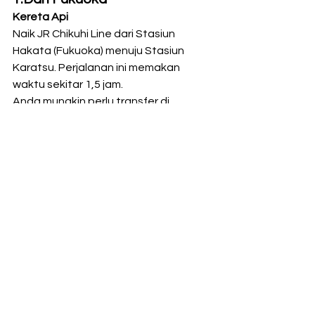
Kereta Api
Naik JR Chikuhi Line dari Stasiun 
Hakata (Fukuoka) menuju Stasiun 
Karatsu. Perjalanan ini memakan 
waktu sekitar 1,5 jam.
Anda mungkin perlu transfer di 
Stasiun Meinohama. Kereta dari 
Stasiun Meinohama ke Stasiun 
Karatsu adalah layanan langsung.
Bus
Ada bus langsung dari Stasiun Hakata 
ke Stasiun Karatsu. Perjalanan ini 
memakan waktu sekitar 2 jam.
2.Dari Tokyo
Pesawat dan Kereta