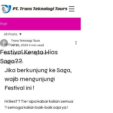
Post
All Posts
Trans Teknologi Tours
All Posts
Jul 28, 2024
3 min read
Festival Kereta Hias
new japan enter regulation
Saga??
japan news
Jika berkunjung ke Saga, 
wajib mengunjungi 
Festival ini !
Hi BesTTTie ! apa kabar kalian semua 
? semoga kalian baik-baik saja ya !