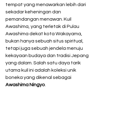
tempat yang menawarkan lebih dari 
sekadar keheningan dan 
pemandangan menawan. Kuil 
Awashima, yang terletak di Pulau 
Awashima dekat kota Wakayama, 
bukan hanya sebuah situs spiritual, 
tetapi juga sebuah jendela menuju 
kekayaan budaya dan tradisi Jepang 
yang dalam. Salah satu daya tarik 
utama kuil ini adalah koleksi unik 
boneka yang dikenal sebagai 
Awashima Ningyo
.