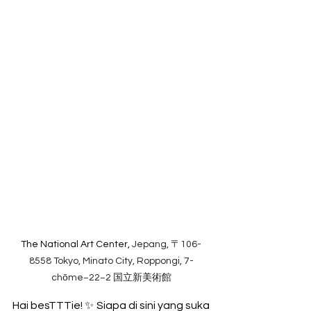
The National Art Center, 
Jepang, 〒106-
8558 Tokyo, Minato City, Roppongi, 7-
chōme−22−2 国立新美術館
Hai besTTTie! ✨ Siapa di sini yang suka 