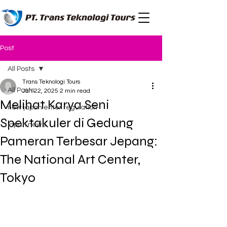
Post
All Posts
Trans Teknologi Tours
All Posts
Jan 22, 2025
2 min read
Melihat Karya Seni
new japan enter regulation
Spektakuler di Gedung
japan news
Pameran Terbesar Jepang:
The National Art Center,
Tokyo