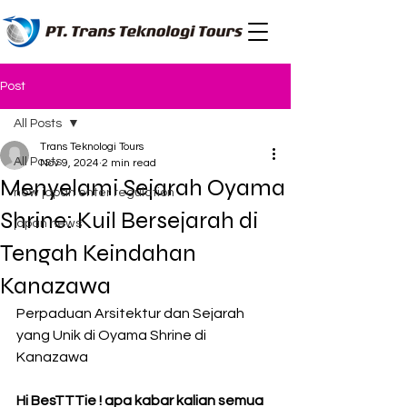
Post
All Posts
Trans Teknologi Tours
All Posts
Nov 9, 2024
2 min read
Menyelami Sejarah Oyama
new japan enter regulation
Shrine: Kuil Bersejarah di
japan news
Tengah Keindahan
Kanazawa
Perpaduan Arsitektur dan Sejarah 
yang Unik di Oyama Shrine di 
Kanazawa 
Hi BesTTTie ! apa kabar kalian semua 