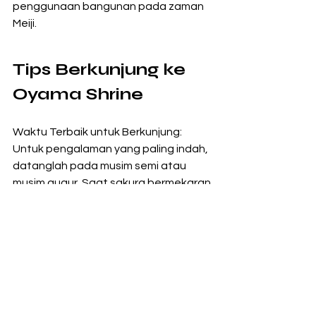
penggunaan bangunan pada zaman 
Meiji.
Tips Berkunjung ke 
Oyama Shrine
Waktu Terbaik untuk Berkunjung: 
Untuk pengalaman yang paling indah, 
datanglah pada musim semi atau 
musim gugur. Saat sakura bermekaran 
di musim semi atau dedaunan 
berubah warna di musim gugur, 
keindahan Oyama Shrine semakin 
memukau.
Fasilitas: Oyama Shrine menyediakan 
fasilitas doa serta berbagai amulet 
yang dapat dibeli sebagai suvenir 