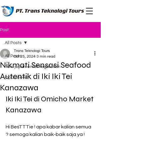
Post
All Posts
Trans Teknologi Tours
All Posts
Oct 25, 2024
3 min read
Nikmati Sensasi Seafood
new japan enter regulation
Autentik di Iki Iki Tei
japan news
Kanazawa
Iki Iki Tei di Omicho Market 
Kanazawa
Hi BesTTTie ! apa kabar kalian semua 
? semoga kalian baik-baik saja ya !