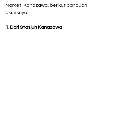
Market, Kanazawa, berikut panduan 
aksesnya:
1. Dari Stasiun Kanazawa
Berjalan Kaki: Iki Iki Tei berjarak sekitar 
15 menit berjalan kaki dari Stasiun 
Kanazawa. Dari stasiun, Anda bisa 
keluar melalui pintu utama dan 
berjalan lurus menuju arah Omicho 
Market, mengikuti tanda jalan menuju 
pasar.
Menggunakan Bus: Naik bus loop kota 
Kanazawa Left Loop (Kanazawa Loop 
Bus) dari Stasiun Kanazawa dan turun 
di halte Musashigatsuji Omicho Ichiba 
(武蔵ヶ辻・近江町市場), yang berhenti 
tepat di dekat Omicho Market.