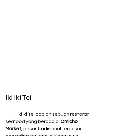
Iki Iki Tei
	Iki Iki Tei adalah sebuah restoran 
seafood yang berada di 
Omicho 
Market
, pasar tradisional terbesar 
dan paling terkenal di Kanazawa, 