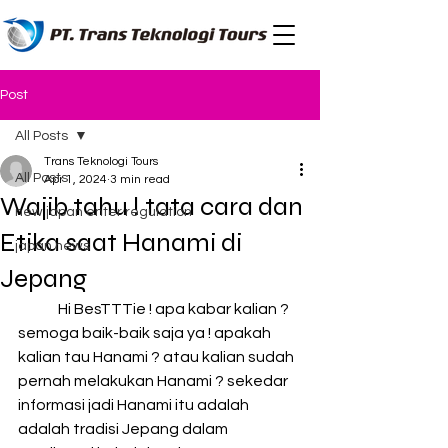
Post
All Posts
Trans Teknologi Tours
All Posts
Apr 1, 2024
3 min read
Wajib tahu ! tata cara dan
new japan enter regulation
Etika saat Hanami di
japan news
Jepang
	Hi BesTTTie ! apa kabar kalian ? 
semoga baik-baik saja ya ! apakah 
kalian tau Hanami ? atau kalian sudah 
pernah melakukan Hanami ? sekedar 
informasi jadi Hanami itu adalah 
adalah tradisi Jepang dalam 