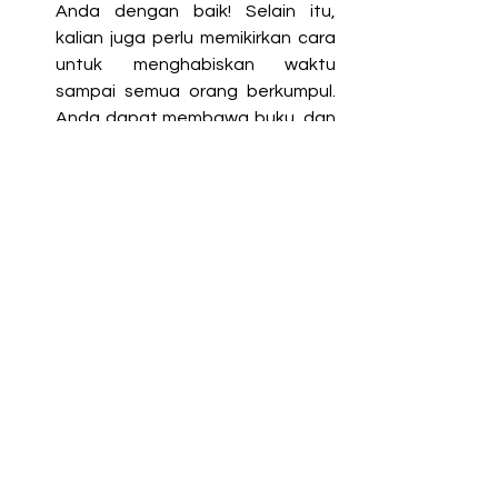
Anda dengan baik! Selain itu, 
kalian juga perlu memikirkan cara 
untuk menghabiskan waktu 
sampai semua orang berkumpul. 
Anda dapat membawa buku, dan 
game untuk menghabiskan waktu
secara efektif sebelum acara 
hanami dimulai. 
	Nah, sekarang sudah tau bukan 
Tata cara dan Etika saat hanami ? 
kemungkinan ada peraturan baru juga 
di setiap daerah berbeda, inti nya 
kalian tetap mengikuti peraturan ya, 
dimana bumi dipijak disana langit 
dijunjung. sekian update mimin 
tentang tata cara dan Etika saat 
melakukan hanami, untuk video 
lengkapnya kalian bisa klik di 
sini
, 